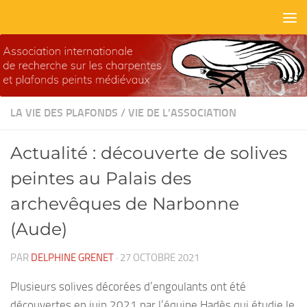
Skip to content
LA VIE DES PLAFONDS
/
VIE DE L'ASSOCIATION
Actualité : découverte de solives
peintes au Palais des
archevêques de Narbonne
(Aude)
PAR
DELPHINE GRENET
·
27 OCTOBRE 2021
Plusieurs solives décorées d’engoulants ont été
découvertes en juin 2021 par l’équipe Hadès qui étudie le