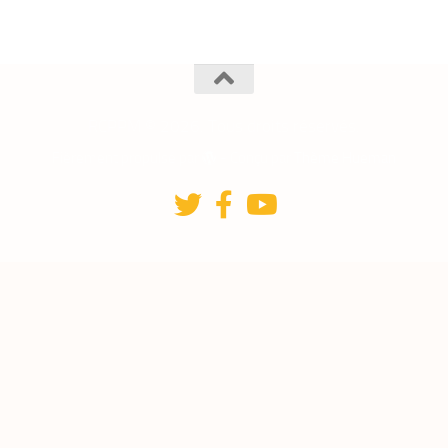
RCPPM © 2026. Tous droits réservés.
Fièrement propulsé par
- Conçu par
Thème Hueman