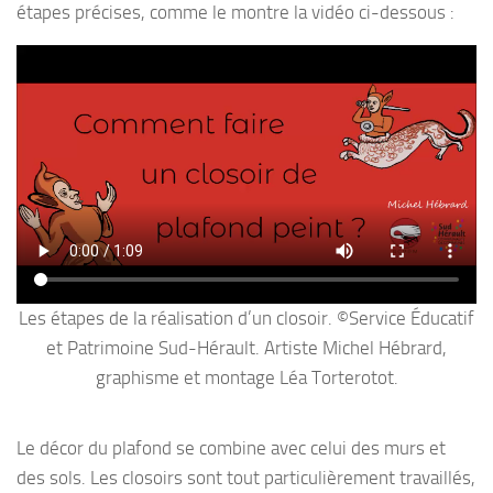
étapes précises, comme le montre la vidéo ci-dessous :
Les étapes de la réalisation d’un closoir. ©Service Éducatif
et Patrimoine Sud-Hérault. Artiste Michel Hébrard,
graphisme et montage Léa Torterotot.
Le décor du plafond se combine avec celui des murs et
des sols. Les closoirs sont tout particulièrement travaillés,