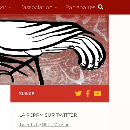
per
L’association
Partenaires
SUIVRE :
LA RCPPM SUR TWITTER
Tweets by RCPPMassoc