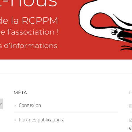
MÉTA
L
Connexion
Flux des publications
e