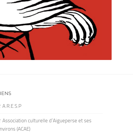
IENS
A.R.E.S.P
Association culturelle d’Aigueperse et ses
nvirons (ACAE)