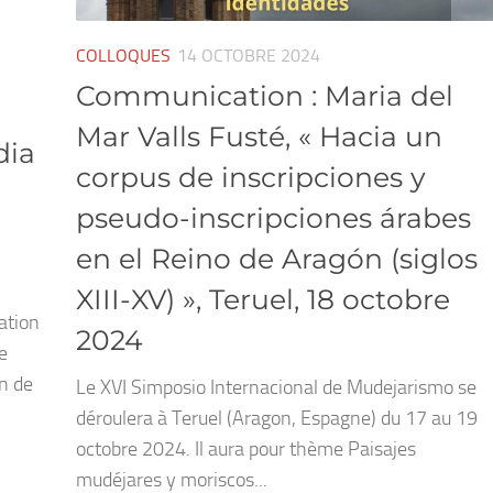
COLLOQUES
14 OCTOBRE 2024
Communication : Maria del
Mar Valls Fusté, « Hacia un
dia
corpus de inscripciones y
pseudo-inscripciones árabes
en el Reino de Aragón (siglos
XIII-XV) », Teruel, 18 octobre
ation
2024
e
n de
Le XVI Simposio Internacional de Mudejarismo se
déroulera à Teruel (Aragon, Espagne) du 17 au 19
octobre 2024. Il aura pour thème Paisajes
mudéjares y moriscos...