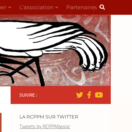
per
L’association
Partenaires
SUIVRE :
LA RCPPM SUR TWITTER
Tweets by RCPPMassoc