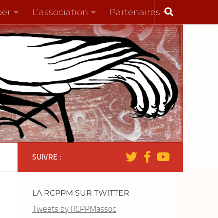
per
L’association
Partenaires
SUIVRE :
LA RCPPM SUR TWITTER
Tweets by RCPPMassoc