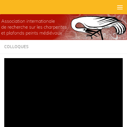
Skip to content
COLLOQUES
Conférence filmée : Roberta
Aglio, « Dal contesto locale a
quello europeo : La circolazione
delle immagini nelle tavole da
soffitto cremonesi », Crémone, 24
octobre 2020.