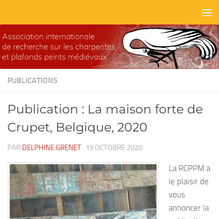
Skip to content
PUBLICATIONS
Publication : La maison forte de
Crupet, Belgique, 2020
PAR
DELPHINE GRENET
·
19 OCTOBRE 2020
La RCPPM a
le plaisir de
vous
annoncer la