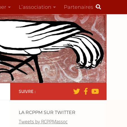
per
L’association
Partenaires
SUIVRE :
LA RCPPM SUR TWITTER
Tweets by RCPPMassoc