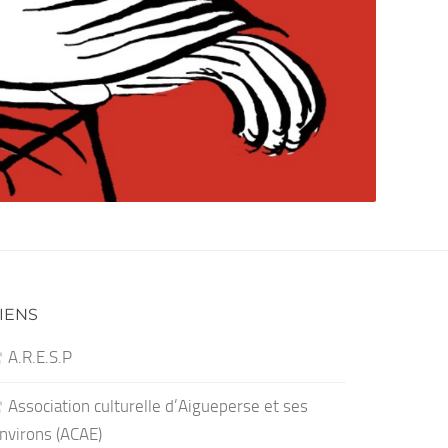
IENS
A.R.E.S.P
Association culturelle d’Aigueperse et ses
nvirons (ACAE)