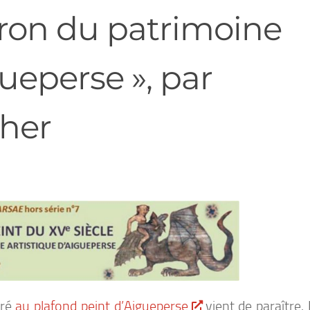
uron du patrimoine
gueperse », par
her
cré
au plafond peint d’Aigueperse
vient de paraître. I