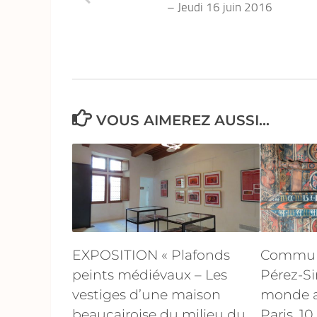
– Jeudi 16 juin 2016
VOUS AIMEREZ AUSSI...
EXPOSITION « Plafonds
Communi
peints médiévaux – Les
Pérez-S
vestiges d’une maison
monde a
beaucairoise du milieu du
Paris, 10