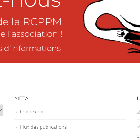
MÉTA
L
Connexion
Flux des publications
e