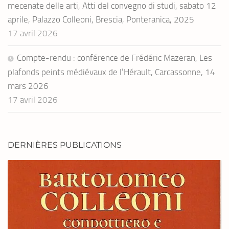
mecenate delle arti, Atti del convegno di studi, sabato 12
aprile, Palazzo Colleoni, Brescia, Ponteranica, 2025
17 avril 2026
Compte-rendu : conférence de Frédéric Mazeran, Les
plafonds peints médiévaux de l’Hérault, Carcassonne, 14
mars 2026
17 avril 2026
DERNIÈRES PUBLICATIONS